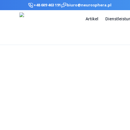
+48 609 463 191
biuro@neurosphera.pl
Artikel
Dienstleist
Epilepsie - ist si
Hinzugefügt
Letztes Update
Lesezeit
vor 2 Jahren
vor 57 Jahren
3 min