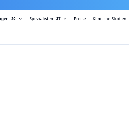
ungen
Spezialisten
Preise
Klinische Studien
20
37
e erblich bedingt?