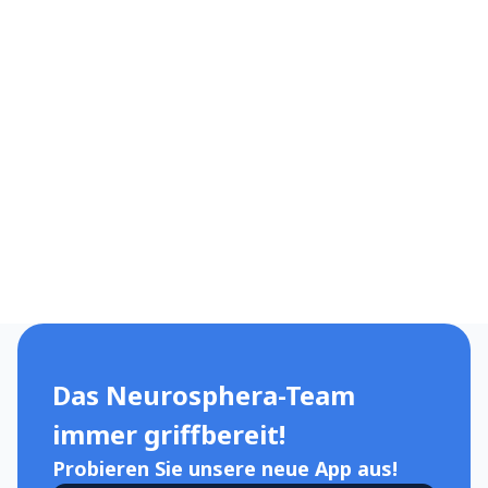
Wochenbett.
Unsere Spezialistin, Neurologin Dr. Maja Kopytek-Beuzen, legt
besonderen Wert auf die Förderung des Wissens über Epilepsie
bei Frauen. Sie organisiert kostenlose Bildungsangebote und
betreibt ein Informationsprofil auf Facebook, das speziell auf
solche Patientinnen ausgerichtet ist:
https://www.facebook.com/KobiecosciPadaczka
.
Denken Sie daran, eine Schwangerschaft und Mutterschaft so
früh wie möglich mit Ihrem Neurologen zu besprechen!
Autorin: Dr. Maja Kopytek-Beuzen
Das Neurosphera-Team
immer griffbereit!
Probieren Sie unsere neue App aus!