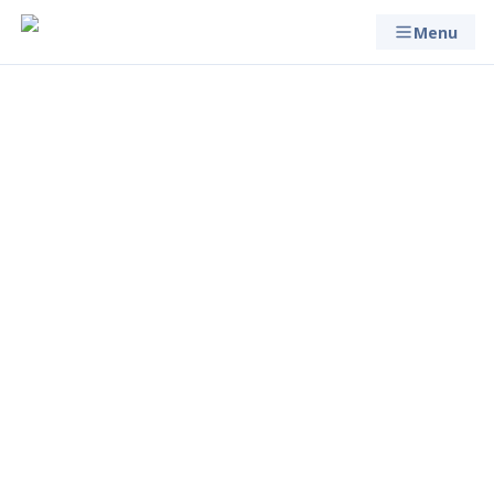
Menu
Schwangerschaft bei
Frauen mit Epilepsie
Hinzugefügt
Letztes Update
Lesezeit
vor 2 Jahren
vor 2 Jahren
2 min